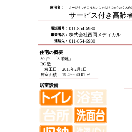
住宅名：
さーびすつきこうれいしゃむけじゅうたくあめ
サービス付き高齢
011-854-6930
電話番号：
株式会社西岡メディカル
事業者名：
011-854-6930
連絡先：
住宅の概要
50 戸 「3 階建」
RC 造
竣工日： 2015年2月1日
居室面積： 19.49～40.01 ㎡
居室設備