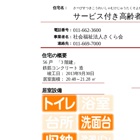
住宅名：
さーびすつきこうれいしゃむけじゅうたくそよ
サービス付き高齢
011-662-3600
電話番号：
社会福祉法人さくら会
事業者名：
011-669-7000
連絡先：
住宅の概要
56 戸 「3 階建」
鉄筋コンクリート 造
竣工日： 2013年9月30日
居室面積： 20.48～21.28 ㎡
居室設備