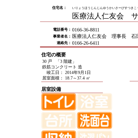
住宅名：
いりょうほうじんじんゆうかいさーびすつきこ
医療法人仁友会 
0166-36-8811
電話番号：
医療法人仁友会 理事長 石
事業者名：
0166-26-6411
連絡先：
住宅の概要
30 戸 「3 階建」
鉄筋コンクリート 造
竣工日： 2014年9月1日
居室面積： 18.7～37.4 ㎡
居室設備