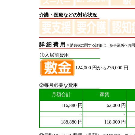
介護・医療などの対応状況
詳 細 費 用
※消費税に関する詳細は、各事業所へお問
①入居前費用
124,000 円から236,000 円
②毎月必要な費用
月額合計
家賃
116,880 円
62,000 円
～
～
188,880 円
118,000 円