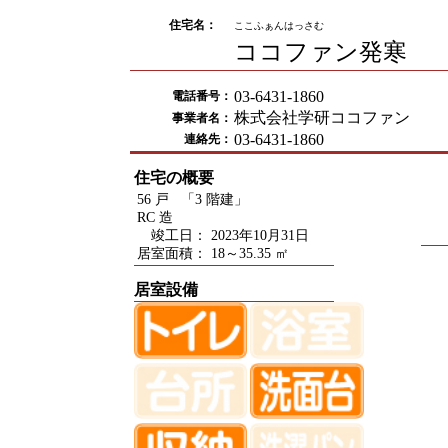
住宅名：
ここふぁんはっさむ
ココファン発寒
03-6431-1860
電話番号：
株式会社学研ココファン
事業者名：
03-6431-1860
連絡先：
住宅の概要
56 戸 「3 階建」
RC 造
竣工日： 2023年10月31日
居室面積： 18～35.35 ㎡
居室設備