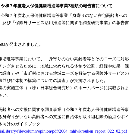
知らせ】令和７年度老人保健健康増進等事業2種類の報告書について
お知らせ】令和７年度老人保健健康増進等事業「身寄りのない在宅高齢者への
」及び「保険外サービス活用推進等に関する調査研究事業」の報告書
1503が発出されました。
康増進等事業において、「身寄りのない高齢者等とそのニーズに対応
チングさせるために、地域に求められる体制や役割、経緯や効果・課
の調査」や「市町村における地域ニーズを解決する保険外サービスの
法並びに体制の構築についての調査」が実施されました。
業の実施主体（（株）日本総合研究所）のホームページに掲載されま
さい。
高齢者への支援に関する調査事業（令和７年度老人保健健康増進等事
る身寄りがいない高齢者への支援に自治体が取り組む際の論点やポイ
体向けのガイドブック
ediaLibrary/file/column/opinion/pdf/2604_mhlwkrouken_report_022_02.pdf