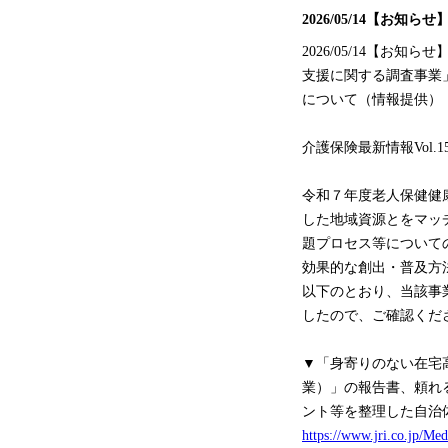
2026/05/14【お
2026/05/14【
支援に関する調査事業
について（情報提供）
介護保険最新情報Vol.
令和７年度老人保健健
した地域資源とをマッ
題プロセス等について
効果的な創出・普及方
以下のとおり、当該事
したので、ご確認くだ
▼「身寄りのない在宅
業）」の報告書、頼れ
ント等を整理した自治
https://www.jri.co.jp/M