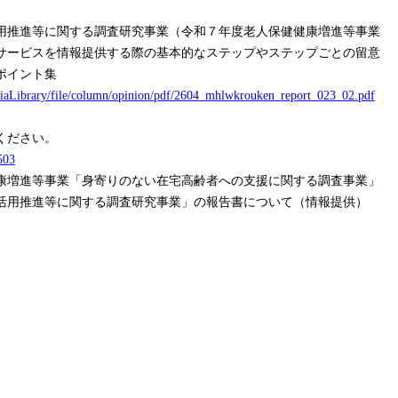
用推進等に関する調査研究事業（令和７年度老人保健健康増進等事業
サービスを情報提供する際の基本的なステップやステップごとの留意
ポイント集
ediaLibrary/file/column/opinion/pdf/2604_mhlwkrouken_report_023_02.pdf
ください。
03
康増進等事業「身寄りのない在宅高齢者への支援に関する調査事業」
活用推進等に関する調査研究事業」の報告書について（情報提供）