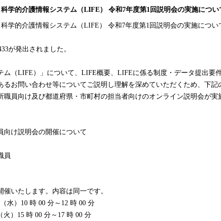
知らせ】科学的介護情報システム（LIFE） 令和7年度第1回説明会の実施につい
知らせ】科学的介護情報システム（LIFE） 令和7年度第1回説明会の実施につい
1433が発出されました。
ム（LIFE）」について、LIFE概要、LIFEに係る制度・データ提出要
あるお問い合わせ等についてご説明し理解を深めていただくため、下記
所職員向け及び都道府県・市町村の担当者向けのオンライン説明会が実
。
員向け説明会の開催について
職員
催いたします。内容は同一です。
（水）10 時 00 分～12 時 00 分
火）15 時 00 分～17 時 00 分